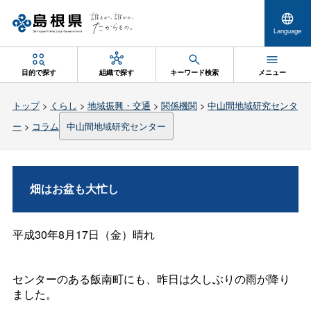
Language
目的で探す
組織で探す
キーワード検索
メニュー
トップ
>
くらし
>
地域振興・交通
>
関係機関
>
中山間地域研究センタ
ー
>
コラム
中山間地域研究センター
畑はお盆も大忙し
平成30年8月17日（金）晴れ
センターのある飯南町にも、昨日は久しぶりの雨が降り
ました。