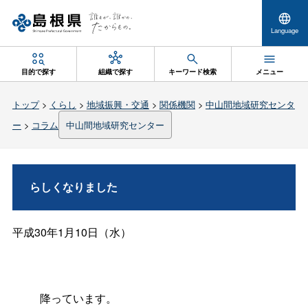
Language
目的で探す
組織で探す
キーワード検索
メニュー
トップ
>
くらし
>
地域振興・交通
>
関係機関
>
中山間地域研究センタ
ー
>
コラム
中山間地域研究センター
らしくなりました
平成
30
年
1
月
10
日（水）
降っています。