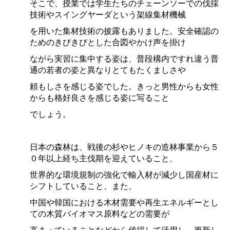
そこで、授業では学生たちのチェーンソーでの伐採
技術やスイングヤーダという架線集材機械
を用いた集材技術の披露もありました。安全確認の
ためのきびきびとした合図やかけ声を掛け
ながら実習に集中する姿は、普段構内ですれ違う普
通の若者の姿と異なりとてもたくましさや
頼もしさを感じる姿でした。きっと男性からも女性
からも格好良さを感じる姿に写ること
でしょう。
日本の森林は、戦後の杉やヒノキの造林事業から５
０年以上経ち主伐期を迎えていること、
世界的な環境規制の強化で輸入材が減少し国産材に
シフトしていること、また、
中国や韓国における木材需要や再生エネルギーとし
ての木質バイオマス原料などの需要が
高まっていることなどから伐採して活用し、更新し