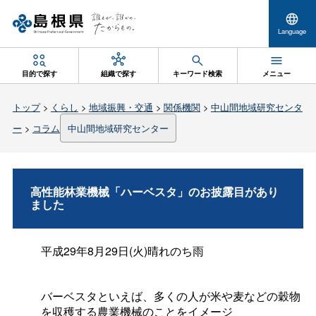
Language
目的で探す
組織で探す
キーワード検索
メニュー
トップ
>
くらし
>
地域振興・交通
>
関係機関
>
中山間地域研究センタ
ー
>
コラム
中山間地域研究センター
高性能林業機械「ハーベスタ」のお披露目があり
ました
平成29年8月29日(火)晴れのち雨
バーベスタといえば、多くの人が米や麦などの穀物
を収穫する農業機械のことをイメージ