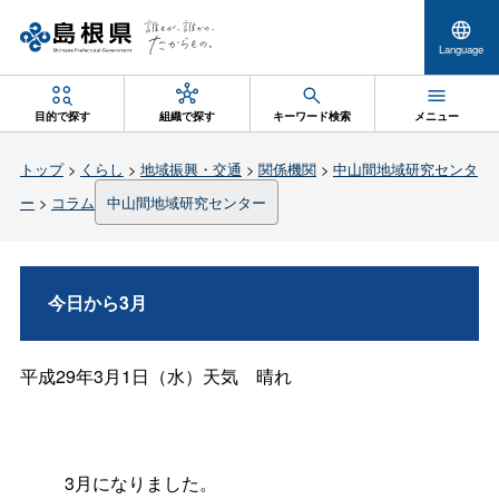
Language
目的で探す
組織で探す
キーワード検索
メニュー
トップ
>
くらし
>
地域振興・交通
>
関係機関
>
中山間地域研究センタ
ー
>
コラム
中山間地域研究センター
今日から3月
平成
29
年
3
月
1
日（水）天
気
晴れ
3
月になりました。