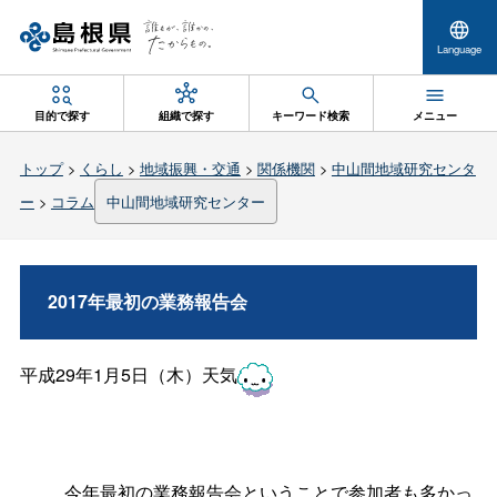
Language
目的で探す
組織で探す
キーワード検索
メニュー
トップ
>
くらし
>
地域振興・交通
>
関係機関
>
中山間地域研究センタ
ー
>
コラム
中山間地域研究センター
2017年最初の業務報告会
平成29年1月5日（木）天気
今年最初の業務報告会ということで参加者も多かっ