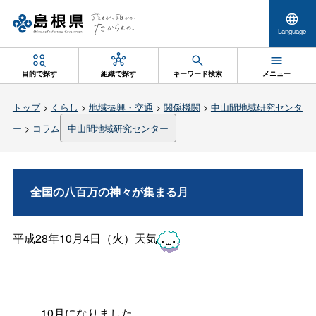
Language
目的で探す
組織で探す
キーワード検索
メニュー
トップ
>
くらし
>
地域振興・交通
>
関係機関
>
中山間地域研究センタ
ー
>
コラム
中山間地域研究センター
全国の八百万の神々が集まる月
平成28年10月4日（火）天気
10月になりました。