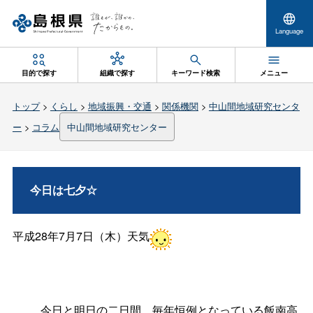
Language
目的で探す
組織で探す
キーワード検索
メニュー
トップ
>
くらし
>
地域振興・交通
>
関係機関
>
中山間地域研究センタ
ー
>
コラム
中山間地域研究センター
今日は七夕☆
平成28年7月7日（木）天気
今日と明日の二日間、毎年恒例となっている飯南高