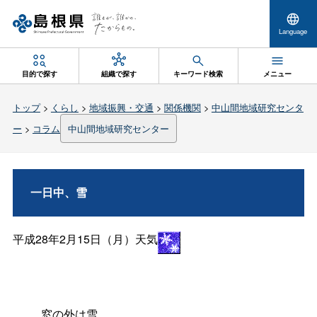
Language
目的で探す
組織で探す
キーワード検索
メニュー
トップ
>
くらし
>
地域振興・交通
>
関係機関
>
中山間地域研究センタ
ー
>
コラム
中山間地域研究センター
一日中、雪
平成28年2月15日（月）天気
窓の外は雪。。。