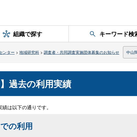
組織で探す
キーワード検
センター
>
地域研究科
>
調査者・共同調査実施団体募集のお知らせ
中山
】過去の利用実績
実績は以下の通りです。
アでの利用