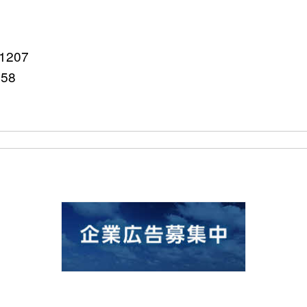
207
758