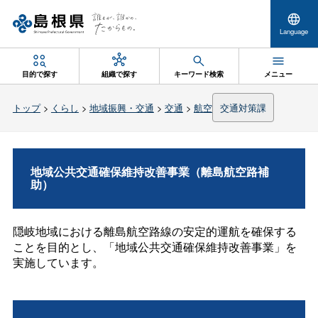
Language
目的で探す
組織で探す
キーワード検索
メニュー
トップ
>
くらし
>
地域振興・交通
>
交通
>
航空
交通対策課
地域公共交通確保維持改善事業（離島航空路補
助）
隠岐地域における離島航空路線の安定的運航を確保する
ことを目的とし、「地域公共交通確保維持改善事業」を
実施しています。