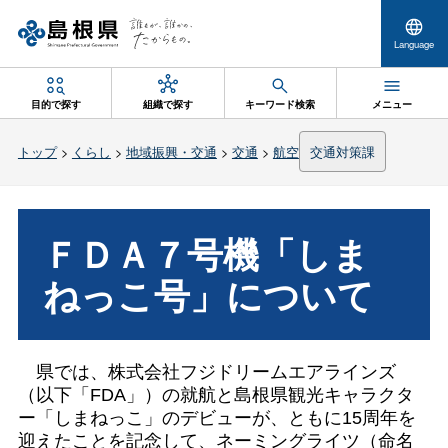
Language
目的で探す
組織で探す
キーワード検索
メニュー
トップ
>
くらし
>
地域振興・交通
>
交通
>
航空
交通対策課
ＦＤＡ７号機「しま
ねっこ号」について
県では、株式会社フジドリームエアラインズ
（以下「FDA」）の就航と島根県観光キャラクタ
ー「しまねっこ」のデビューが、ともに15周年を
迎えたことを記念して、ネーミングライツ（命名