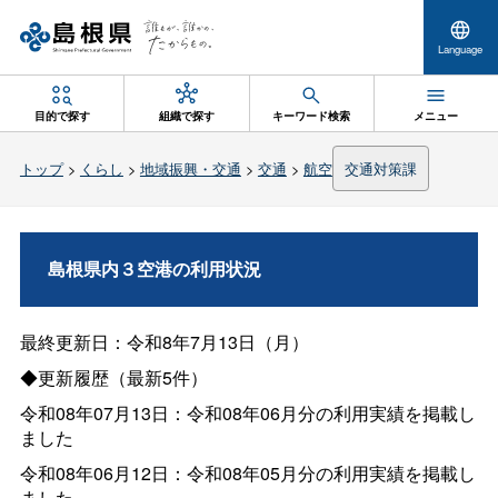
Language
目的で探す
組織で探す
キーワード検索
メニュー
トップ
>
くらし
>
地域振興・交通
>
交通
>
航空
交通対策課
島根県内３空港の利用状況
最終更新日：令和8年7月13日（月）
◆更新履歴（最新5件）
令和08年07月13日：令和08年06月分の利用実績を掲載し
ました
令和08年06月12日：令和08年05月分の利用実績を掲載し
ました