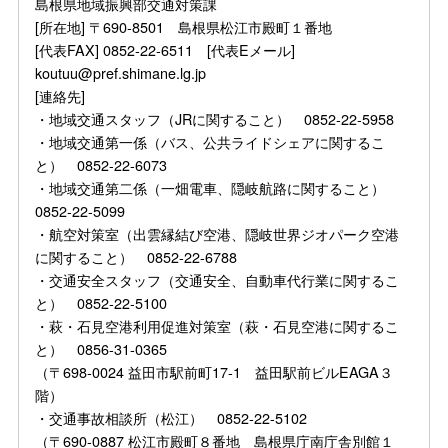
島根県地域振興部交通対策課
[所在地] 〒690-8501 島根県松江市殿町１番地
[代表FAX] 0852-22-6511 [代表Eメール]
koutuu@pref.shimane.lg.jp
[連絡先]
・地域交通スタッフ（JRに関すること） 0852-22-5958
・地域交通第一係（バス、公共ライドシェアに関するこ
と） 0852-22-6073
・地域交通第二係（一畑電車、隠岐航路に関すること）
0852-22-5099
・航空対策室（出雲縁結び空港、隠岐世界ジオパーク空港
に関すること） 0852-22-6788
・交通安全スタッフ（交通安全、自動車代行業に関するこ
と） 0852-22-5100
・萩・石見空港利用促進対策室（萩・石見空港に関するこ
と） 0856-31-0365
（〒698-0024 益田市駅前町17-1 益田駅前ビルEAGA３
階）
・交通事故相談所（松江） 0852-22-5102
（〒690-0887 松江市殿町８番地 島根県庁南庁舎別館１