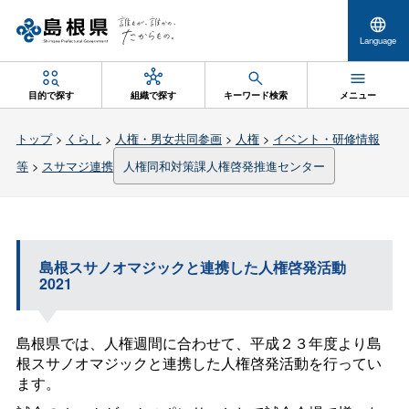
Language
目的で探す
組織で探す
キーワード検索
メニュー
トップ
>
くらし
>
人権・男女共同参画
>
人権
>
イベント・研修情報
等
>
スサマジ連携
人権同和対策課人権啓発推進センター
島根スサノオマジックと連携した人権啓発活動
2021
島根県では、人権週間に合わせて、平成２３年度より島
根スサノオマジックと連携した人権啓発活動を行ってい
ます。