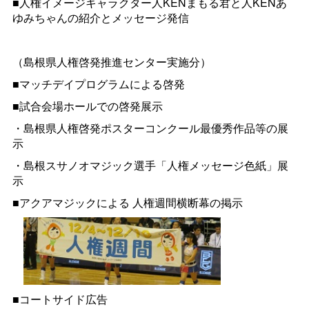
■人権イメージキャラクター人KENまもる君と人KENあ
ゆみちゃんの紹介とメッセージ発信
（島根県人権啓発推進センター実施分）
■マッチデイプログラムによる啓発
■試合会場ホールでの啓発展示
・島根県人権啓発ポスターコンクール最優秀作品等の展
示
・島根スサノオマジック選手「人権メッセージ色紙」展
示
■アクアマジックによる
人権週間横断幕の掲示
■コートサイド広告