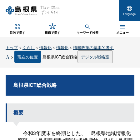
Language
目的で探す
組織で探す
キーワード検索
メニュー
トップ
>
くらし
>
情報化
>
情報化
>
情報政策の基本的考え
方
>
現在の位置
島根県ICT総合戦略
デジタル戦略室
島根県ICT総合戦略
概要
令和3年度末を終期とした、「島根県地域情報化
戦略」「島根県行政情報化推進指針」及び「島根県