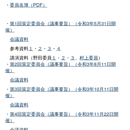
・
委員名簿（PDF）
・
第1回策定委員会（議事要旨）（令和3年5月31日開
催）
会議資料
参考資料
１
・
２
・
３
・
４
講演資料（野田委員
１
・
２
・
３
、
村上委員
）
・
第2回策定委員会（議事要旨）（令和3年8月11日開
催）
会議資料
・
第3回策定委員会（議事要旨）（令和3年10月11日開
催）
会議資料
・
第4回策定委員会（議事要旨）（令和3年11月22日開
催）
会議資料