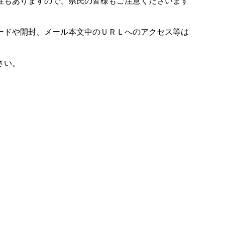
性もありますので、県民の皆様もご注意くださいます
ードや開封、メール本文中のＵＲＬへのアクセス等は
さい。