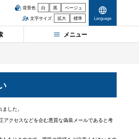
背景色
白
黒
ベージュ
文字サイズ
拡大
標準
Language
索
メニュー
い
れました。
不正アクセスなどを企む悪質な偽装メールであると考