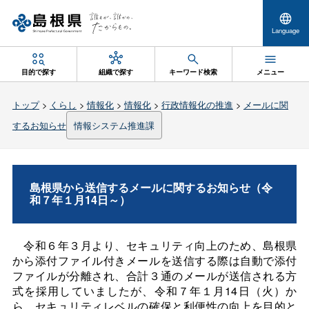
Language
目的で探す
組織で探す
キーワード検索
メニュー
トップ
>
くらし
>
情報化
>
情報化
>
行政情報化の推進
>
メールに関
するお知らせ
情報システム推進課
島根県から送信するメールに関するお知らせ（令
和７年１月14日～）
令和６年３月より、セキュリティ向上のため、島根県
から添付ファイル付きメールを送信する際は自動で添付
ファイルが分離され、合計３通のメールが送信される方
式を採用していましたが、令和７年１月14日（火）か
ら、セキュリティレベルの確保と利便性の向上を目的と