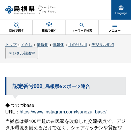
Language
目的で探す
組織で探す
キーワード検索
メニュー
トップ
>
くらし
>
情報化
>
情報化
>
ITの利活用
>
デジタル拠点
デジタル戦略室
認定番号002_
島根県eスポーツ連合
◆つのづbase
URL：
https://www.instagram.com/tsunozu_base/
当拠点は築100年超の古民家を改修した交流拠点で、デジ
タル環境を備えるだけでなく、シェアキッチンや貸館ワ