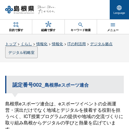
Language
目的で探す
組織で探す
キーワード検索
メニュー
トップ
>
くらし
>
情報化
>
情報化
>
ITの利活用
>
デジタル拠点
デジタル戦略室
認定番号002_
島根県eスポーツ連合
島根県eスポーツ連合は、eスポーツイベントの企画運
営・演出だけでなく地域とデジタルを接着する役割を担
うべく、ICT授業プログラムの提供や地域の交流づくりに
取り組み島根からデジタルの学びと熱量を広げていま
す。