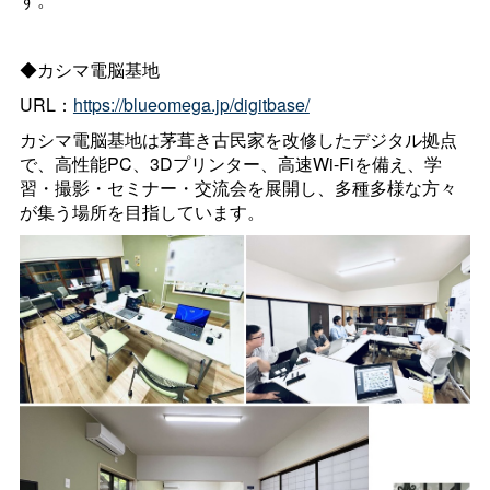
◆カシマ電脳基地
URL：
https://blueomega.jp/digitbase/
カシマ電脳基地は茅葺き古民家を改修したデジタル拠点
で、高性能PC、3Dプリンター、高速Wi-Fiを備え、学
習・撮影・セミナー・交流会を展開し、多種多様な方々
が集う場所を目指しています。