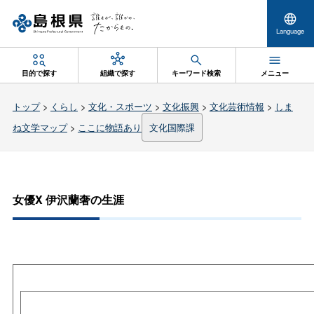
Language
目的で探す
組織で探す
キーワード検索
メニュー
トップ
>
くらし
>
文化・スポーツ
>
文化振興
>
文化芸術情報
>
しま
ね文学マップ
>
ここに物語あり
文化国際課
女優X 伊沢蘭奢の生涯