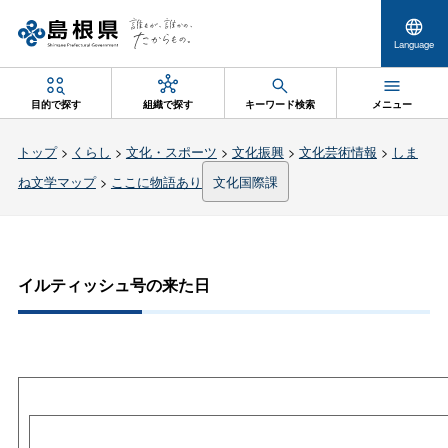
Language
目的で探す
組織で探す
キーワード検索
メニュー
トップ
>
くらし
>
文化・スポーツ
>
文化振興
>
文化芸術情報
>
しま
ね文学マップ
>
ここに物語あり
文化国際課
イルティッシュ号の来た日