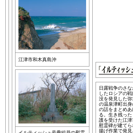
江津市和木真島沖
日露戦争のさな
したロシアの戦
没を発見した弥
の温泉津町出身
の話をまとめあ
る。生き残った
護を受けた江津
慰霊碑が建てら
揚げ作業で発見
イルティッシュ号乗組員の慰霊