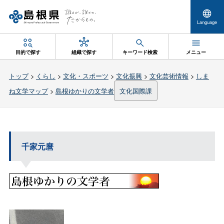
Language
目的で探す
組織で探す
キーワード検索
メニュー
トップ
>
くらし
>
文化・スポーツ
>
文化振興
>
文化芸術情報
>
しま
ね文学マップ
>
島根ゆかりの文学者
文化国際課
千家元麿