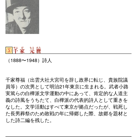
（
1888
〜
1948
）詩人
千家尊福（出雲大社大宮司を辞し政界に転じ、貴族院議
員等）の次男として明治
21
年東京に生まれる。武者小路
実篤らの白樺派文学運動の中にあって、肯定的な人道主
義の詩風をうちたて、白樺派の代表的詩人として重きを
なした。文学活動はすべて東京が拠点だったが、戦死し
た長男葬祭のため敗戦の年に帰郷した際、故郷を題材と
した詩二編を残した。