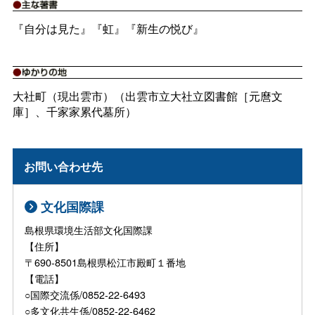
『自分は見た』『虹』『新生の悦び』
大社町（現出雲市）（出雲市立大社立図書館［元麿文
庫］、千家家累代墓所）
お問い合わせ先
文化国際課
島根県環境生活部文化国際課
【住所】
〒690-8501島根県松江市殿町１番地
【電話】
○国際交流係/0852-22-6493
○多文化共生係/0852-22-6462