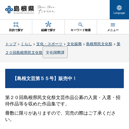
Language
目的で探す
組織で探す
キーワード検索
メニュー
トップ
>
くらし
>
文化・スポーツ
>
文化振興
>
島根県民文化祭
>
第
２０回島根県民文化祭
文化国際課
【島根文芸第５５号】販売中！
第２０回島根県民文化祭文芸作品公募の入賞・入選・招
待作品等を収めた作品集です。
冊数に限りがありますので、完売の際はご了承くださ
い。