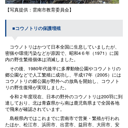
【写真提供：雲南市教育委員会】
■コウノトリの保護増殖
コウノトリはかつて日本全国に生息していましたが、
密猟や環境汚染などが原因で、昭和4６年（1971）に国
内の野生繁殖個体は消滅しました。
その後、1980年代後半に多摩動物公園やコウノトリの
郷公園などで人工繁殖に成功し、平成17年（2005）には
コウノトリの郷公園が野外への放鳥を開始し、コウノト
リの野生復帰が実現しました。
令和２年度現在、日本の野外のコウノトリは200羽に到
達しており、北は青森県から南は鹿児島県まで全国各地
で飛来が確認されています。
島根県内ではこれまでに雲南市で営巣・繁殖が行われ
たほか、松江市、浜田市、出雲市、益田市、大田市、安