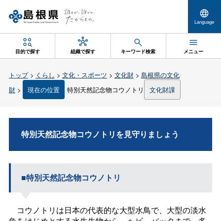
Language
目的で探す
組織で探す
キーワード検索
メニュー
トップ
>
くらし
>
文化・スポーツ
>
文化財
>
島根県の文化
財
>
現在の位置
特別天然記念物コウノトリ
文化財課
特別天然記念物コウノトリを見守りましょう
■特別天然記念物コウノトリ
コウノトリは日本の代表的な大型水鳥で、大型の淡水
魚をはじめとする水生生物から、ヘビ、バッタまで、多