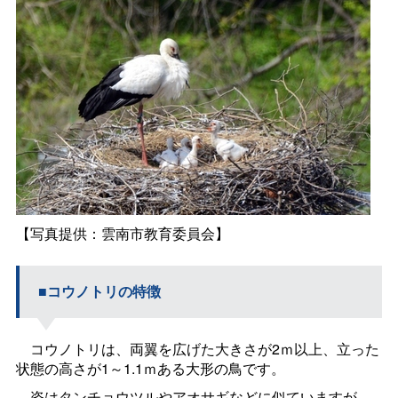
【写真提供：雲南市教育委員会】
■コウノトリの特徴
コウノトリは、両翼を広げた大きさが
2
ｍ以上、立った
状態の高さが
1
～
1.1
ｍある大形の鳥です。
姿はタンチョウツルやアオサギなどに似ていますが、