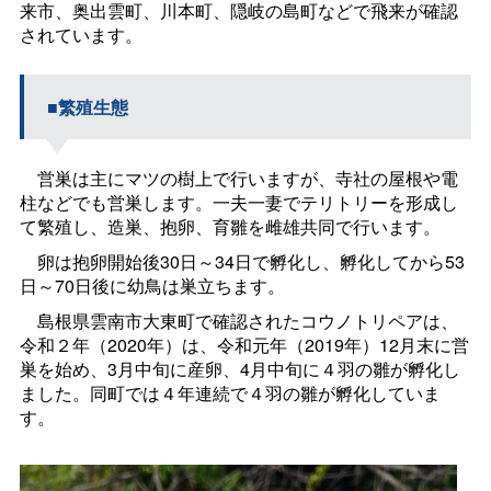
来市、奥出雲町、川本町、隠岐の島町などで飛来が確認
されています。
■繁殖生態
営巣は主にマツの樹上で行いますが、寺社の屋根や電
柱などでも営巣します。一夫一妻でテリトリーを形成し
て繁殖し、造巣、抱卵、育雛を雌雄共同で行います。
卵は抱卵開始後
30
日～
34
日で孵化し、孵化してから
53
日～
70
日後に幼鳥は巣立ちます。
島根県雲南市大東町で確認されたコウノトリペアは、
令和２年（2020年）は、令和元年（2019年）12月末に営
巣を始め、
3
月中旬に産卵、
4
月中旬に４羽の雛が孵化し
ました。同町では４年連続で４羽の雛が孵化していま
す。