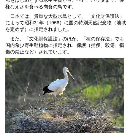
様なえさを食べる肉食の鳥です。
日本では、貴重な大型水鳥として、「文化財保護法」
によって昭和
31
年（
1956
）に国の特別天然記念物（地域
を定めず）に指定されました。
また、「文化財保護法」のほか、「種の保存法」でも
国内希少野生動植物に指定され、保護（捕獲、殺傷、損
傷の禁止など）されています。