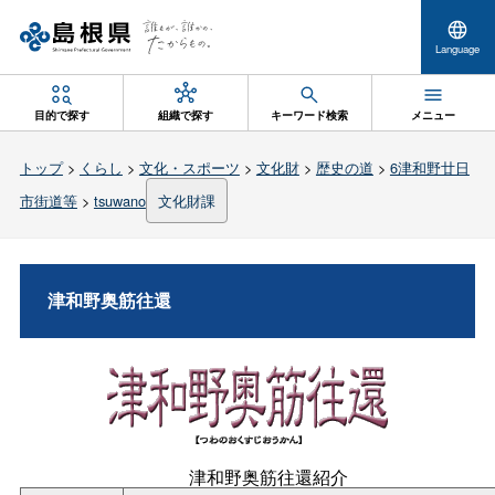
Language
目的で探す
組織で探す
キーワード検索
メニュー
トップ
>
くらし
>
文化・スポーツ
>
文化財
>
歴史の道
>
6津和野廿日
市街道等
>
tsuwano
文化財課
津和野奥筋往還
津和野奥筋往還紹介