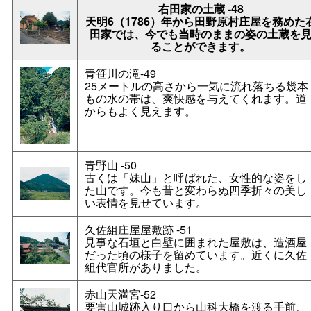
右田家の土蔵
-48
天明6（1786）年から田野原村庄屋を務めた
田家では、今でも当時のままの姿の土蔵を
ることができます。
青笹川の滝
-49
25メートルの高さから一気に流れ落ちる幾本
もの水の帯は、爽快感を与えてくれます。道
からもよく見えます。
青野山
-50
古くは「妹山」と呼ばれた、女性的な姿をし
た山です。今も昔と変わらぬ四季折々の美し
い表情を見せています。
久佐組庄屋屋敷跡
-51
見事な石垣と白壁に囲まれた屋敷は、造酒屋
だった頃の様子を留めています。近くに久佐
組代官所がありました。
赤山天満宮
-52
要害山城跡入り口から山科大橋を渡る手前、