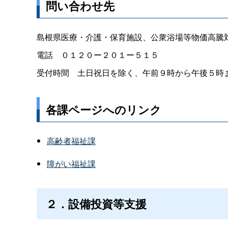
問い合わせ先
島根県医療・介護・保育施設、公衆浴場等物価高騰
電
話
０１２０ー２０１ー５１５
受付時
間
土日祝日を除く、午前９時から午後５時
各課ページへのリンク
高齢者福祉課
障がい福祉課
２．設備投資等支援