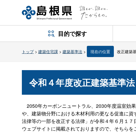
目的で探す
トップ
>
建築住宅課
>
建築基準法
>
現在の位置
改正建築
令和４年度改正建築基準法
2050年カーボンニュートラル、2030年度温室効
や、建築物分野における木材利用の更なる促進に資
法律等の一部を改正する法律」が令和４年６月１７
ウェブサイトに掲載されておりますので、そちらを