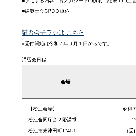
■予定する内容：各入力シートの説明、記載上の注
■建築士会CPD３単位
講習会チラシは
こちら
※受付開始は令和７年９月１日からです。
講習会日程
会場
【松江会場】
令和７
松江合同庁舎２階講堂
1
松江市東津田町1741-1
（受付