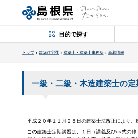
目的で探す
トップ
>
建築住宅課
>
建築士・建築士事務所
>
新着情報
一級・二級・木造建築士の定
平成２０年１１月２８日の建築士法改正により、建
この建築士定期講習は、１日（講義及び○×式の修