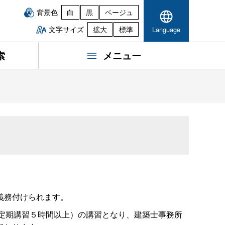
背景色
白
黒
ベージュ
文字サイズ
拡大
標準
Language
索
メニュー
義務付けられます。
定期講習５時間以上）の講習となり、建築士事務所