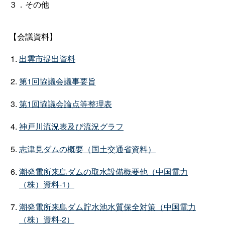
３．その他
【会議資料】
出雲市提出資料
第1回協議会議事要旨
第1回協議会論点等整理表
神戸川流況表及び流況グラフ
志津見ダムの概要（国土交通省資料）
潮発電所来島ダムの取水設備概要他（中国電力
（株）資料-1）
潮発電所来島ダム貯水池水質保全対策（中国電力
（株）資料-2）