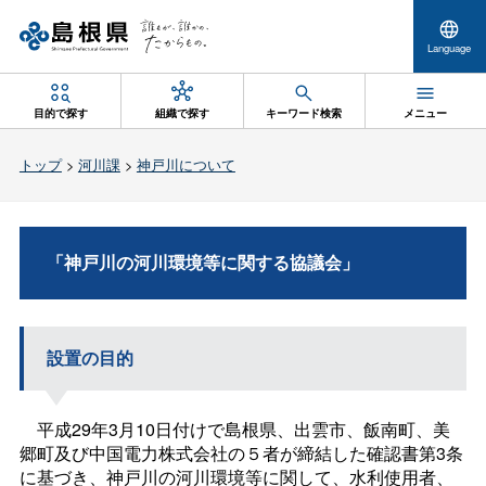
Language
目的で探す
組織で探す
キーワード検索
メニュー
トップ
>
河川課
>
神戸川について
「神戸川の河川環境等に関する協議会」
設置の目的
平成
29
年
3
月
10
日付けで島根県、出雲市、飯南町、美
郷町及び中国電力株式会社の５者が締結した確認書第
3
条
に基づき、神戸川の河川環境等に関して、水利使用者、