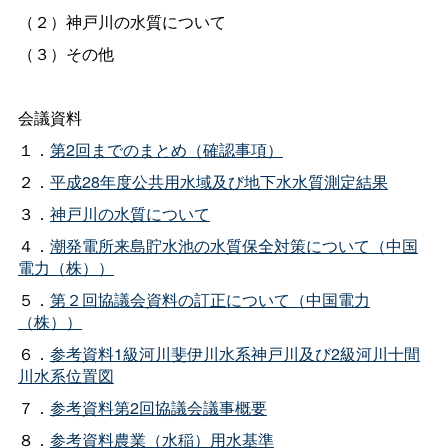
（２）神戸川の水質について
（３）その他
会議資料
１．
第2回までのまとめ（確認事項）
２．
平成28年度公共用水域及び地下水水質測定結果
３．
神戸川の水質について
４．
潮発電所来島貯水池の水質保全対策について（中国
電力（株））
５．
第２回協議会資料の訂正について（中国電力
（株））
６．
参考資料1級河川斐伊川水系神戸川及び2級河川十間
川水系位置図
７．
参考資料第2回協議会議事概要
８．
参考資料農業（水稲）用水基準