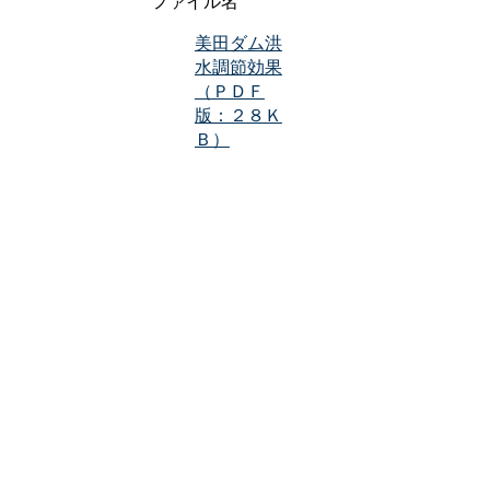
ファイル名
美田ダム洪
水調節効果
（ＰＤＦ
版：２８Ｋ
Ｂ）