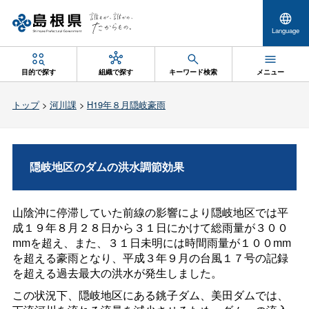
Language
目的で探す
組織で探す
キーワード検索
メニュー
トップ
>
河川課
>
H19年８月隠岐豪雨
隠岐地区のダムの洪水調節効果
山陰沖に停滞していた前線の影響により隠岐地区では平
成１９年８月２８日から３１日にかけて総雨量が３００
mmを超え、また、３１日未明には時間雨量が１００mm
を超える豪雨となり、平成３年９月の台風１７号の記録
を超える過去最大の洪水が発生しました。
この状況下、隠岐地区にある銚子ダム、美田ダムでは、