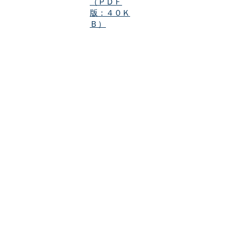
（ＰＤＦ
版：４０Ｋ
Ｂ）