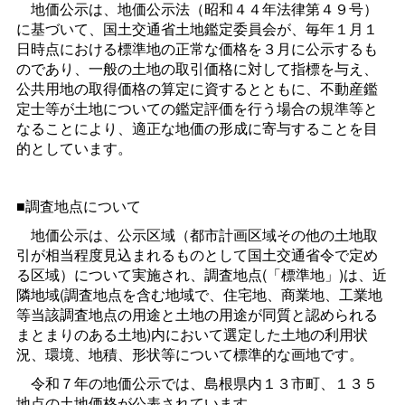
地価公示は、地価公示法（昭和４４年法律第４９号）
に基づいて、国土交通省土地鑑定委員会が、毎年１月１
日時点における標準地の正常な価格を３月に公示するも
のであり、一般の土地の取引価格に対して指標を与え、
公共用地の取得価格の算定に資するとともに、不動産鑑
定士等が土地についての鑑定評価を行う場合の規準等と
なることにより、適正な地価の形成に寄与することを目
的としています。
■調査地点について
地価公示は、公示区域（都市計画区域その他の土地取
引が相当程度見込まれるものとして国土交通省令で定め
る区域）について実施され、調査地点(「標準地」)は、近
隣地域(調査地点を含む地域で、住宅地、商業地、工業地
等当該調査地点の用途と土地の用途が同質と認められる
まとまりのある土地)内において選定した土地の利用状
況、環境、地積、形状等について標準的な画地です。
令和７年の地価公示では、島根県内１３市町、１３５
地点の土地価格が公表されています。