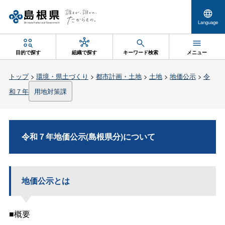
Language
目的で探す
組織で探す
キーワード検索
メニュー
トップ
>
環境・県土づくり
>
都市計画・土地
>
土地
>
地価公示
>
令
和７年
用地対策課
令和７年地価公示(島根県分)について
地価公示とは
■概要