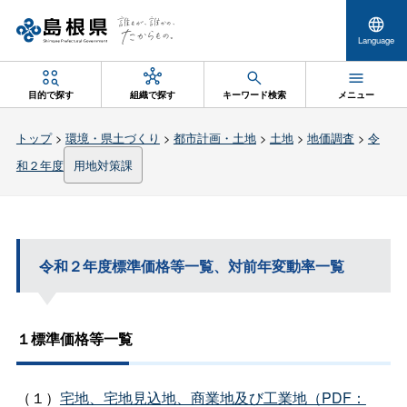
Language
目的で探す
組織で探す
キーワード検索
メニュー
トップ
>
環境・県土づくり
>
都市計画・土地
>
土地
>
地価調査
>
令
和２年度
用地対策課
令和２年度標準価格等一覧、対前年変動率一覧
１標準価格等一覧
（１）
宅地、宅地見込地、商業地及び工業地（PDF：