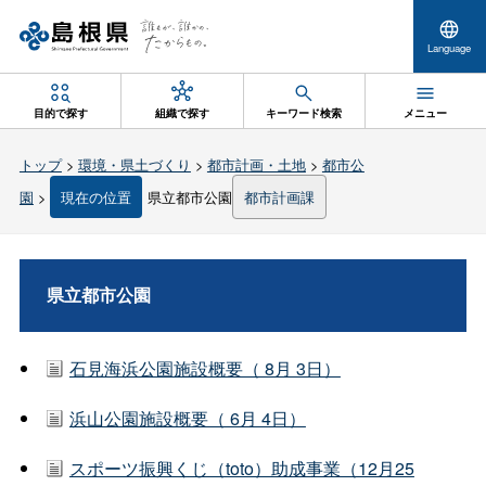
Language
目的で探す
組織で探す
キーワード検索
メニュー
トップ
>
環境・県土づくり
>
都市計画・土地
>
都市公
園
>
現在の位置
県立都市公園
都市計画課
県立都市公園
石見海浜公園施設概要（ 8月 3日）
浜山公園施設概要（ 6月 4日）
スポーツ振興くじ（toto）助成事業（12月25