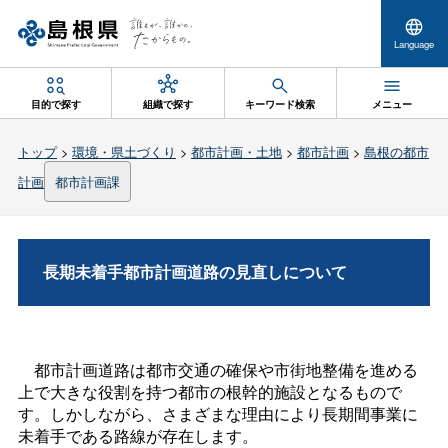
Language
目的で探す
組織で探す
キーワード検索
メニュー
トップ
>
環境・県土づくり
>
都市計画・土地
>
都市計画
>
島根の都市
計画
都市計画課
長期未着手都市計画道路の見直しについて
都市計画道路は都市交通の確保や市街地整備を進める
上で大きな役割を持つ都市の根幹的施設となるもので
す。しかしながら、さまざまな理由により長期間事業に
未着手である路線が存在します。