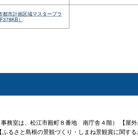
市都市計画区域マスタープラ
F378KB）
地 （事務室は、松江市殿町８番地 南庁舎４階） 【
係） 【ふるさと島根の景観づくり・しまね景観賞に関するお