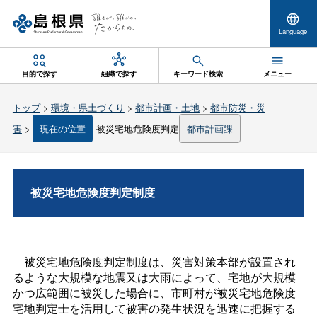
Language
目的で探す
組織で探す
キーワード検索
メニュー
トップ
>
環境・県土づくり
>
都市計画・土地
>
都市防災・災
害
>
現在の位置
被災宅地危険度判定
都市計画課
被災宅地危険度判定制度
被災宅地危険度判定制度は、災害対策本部が設置され
るような大規模な地震又は大雨によって、宅地が大規模
かつ広範囲に被災した場合に、市町村が被災宅地危険度
宅地判定士を活用して被害の発生状況を迅速に把握する