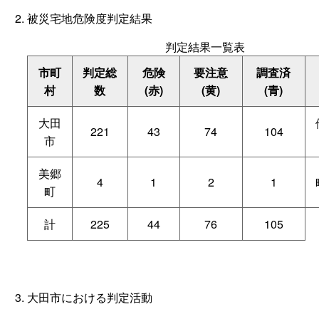
被災宅地危険度判定結果
判定結果一覧表
市町
判定総
危険
要注意
調査済
村
数
(赤)
(黄)
(青)
大田
221
43
74
104
市
美郷
4
1
2
1
町
計
225
44
76
105
大田市における判定活動