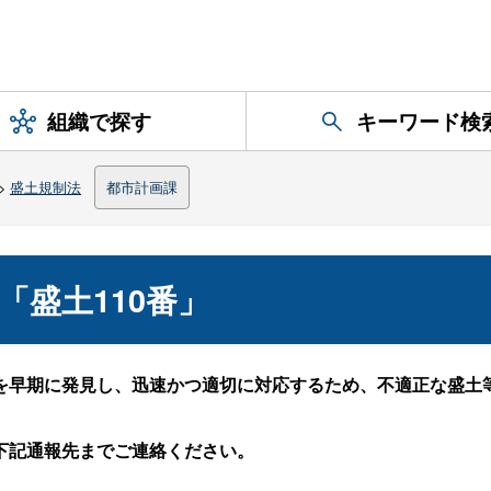
組織で探す
キーワード検
>
盛土規制法
都市計画課
「盛土110番」
早期に発見し、迅速かつ適切に対応するため、不適正な盛土等
下記通報先までご連絡ください。