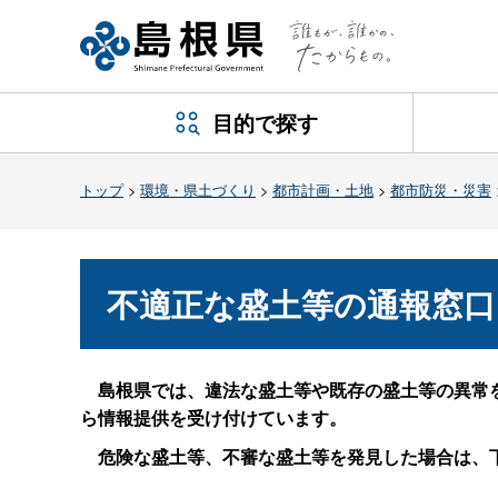
目的で探す
トップ
>
環境・県土づくり
>
都市計画・土地
>
都市防災・災害
不適正な盛土等の通報窓口
島根県では、違法な盛土等や既存の盛土等の異常を
ら情報提供を受け付けています。
危険な盛土等、不審な盛土等を発見した場合は、