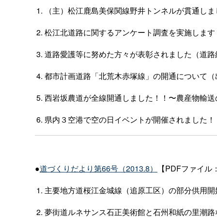
（主）松江鹿島美保関線野井トンネルが貫通しま
松江北道路に関するアンケート調査を実施します
道路愛護等に努めた方々が表彰されました（道路
都市計画道路「北荒木赤塚線」の開通について（
西岩坂農道が全線開通しました！！〜農産物輸送
県内３空港で空の日イベントが開催されました！
●
道づくりだより第66号（2013.8）
【PDFファイル：
主要地方道桜江金城線（追原工区）の部分供用開
夢街道ルネサンス石正美術館と石州和紙の里潮路