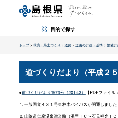
目的で探す
トップ
>
環境・県土づくり
>
道路
>
道路の計画・基準
>
整備計
道づくりだより（平成２
●
道づくりだより第73号（2014.3）
【PDFファイル：
一般国道４３１号東林木バイパスが開通しました
山陰道仁摩温泉津道路（湯里ＩＣ〜石見福光ＩＣ