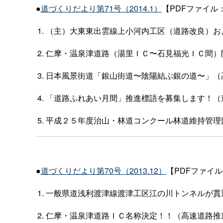
●
道づくりだより第71号（2014.1）
【PDFファイル：
（主）大東東出雲線上小河内工区（道路改良）お
仁摩・温泉津道路（湯里ＩＣ〜石見福光ＩＣ間）
日本風景街道「銀山街道〜陰陽結ぶ銀の道〜」（
「道路ふれあい月間」推進標語を募集します！（
平成２５年度治山・林道コンクール林道維持管理
●
道づくりだより第70号（2013.12）
【PDFファイル：
一般県道浅利渡津線渡津工区江の川トンネルが貫
仁摩・温泉津道路ＩＣ名称決定！！（高速道路推