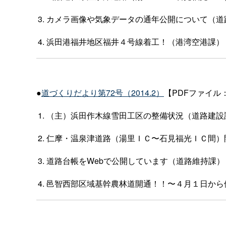
カメラ画像や気象データの通年公開について（道
浜田港福井地区福井４号線着工！（港湾空港課）
●
道づくりだより第72号（2014.2）
【PDFファイル：
（主）浜田作木線雪田工区の整備状況（道路建設
仁摩・温泉津道路（湯里ＩＣ〜石見福光ＩＣ間）
道路台帳をWebで公開しています（道路維持課）
邑智西部区域基幹農林道開通！！〜４月１日から