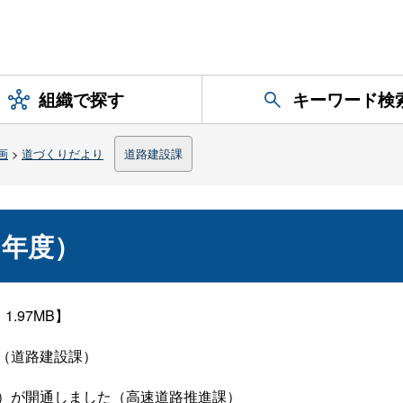
組織で探す
キーワード検
画
>
道づくりだより
道路建設課
５年度）
1.97MB】
（道路建設課）
）が開通しました（高速道路推進課）