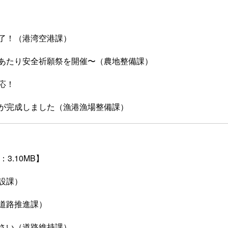
了！（港湾空港課）
あたり安全祈願祭を開催〜（農地整備課）
応！
が完成しました（漁港漁場整備課）
3.10MB】
設課）
道路推進課）
さい（道路維持課）