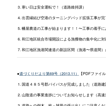
寒い日は安全運転で！（道路維持課）
出雲縁結び空港のターニングパッド拡張工事が完
幡屋農道の工事が始まります！！〜工事の着手に
和江地区統合市場開設による漁獲物の集中化に対
和江地区漁港関連道の新設区間（漁港〜県道間）
●
道づくりだより第69号（2013.11）
【PDFファイル：
国道４８５号郡バイパスが完成しました（道路建
山陰道の事業進捗についてお知らせします（高速
道路への倒木、枝・雑草の張り出しにご注意くだ