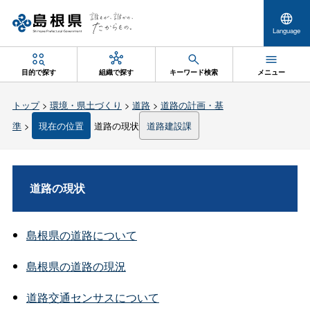
Language
目的で探す
組織で探す
キーワード検索
メニュー
トップ
>
環境・県土づくり
>
道路
>
道路の計画・基
準
>
現在の位置
道路の現状
道路建設課
道路の現状
島根県の道路について
島根県の道路の現況
道路交通センサスについて