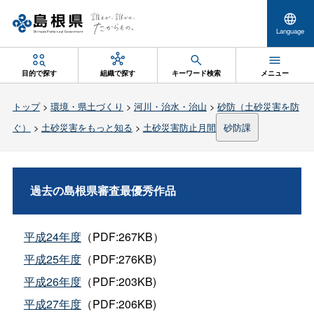
Language
目的で探す
組織で探す
キーワード検索
メニュー
トップ
>
環境・県土づくり
>
河川・治水・治山
>
砂防（土砂災害を防
ぐ）
>
土砂災害をもっと知る
>
土砂災害防止月間
砂防課
過去の島根県審査最優秀作品
平成24年度
（PDF:267KB）
平成25年度
（PDF:276KB)
平成26年度
（PDF:203KB)
平成27年度
（PDF:206KB)