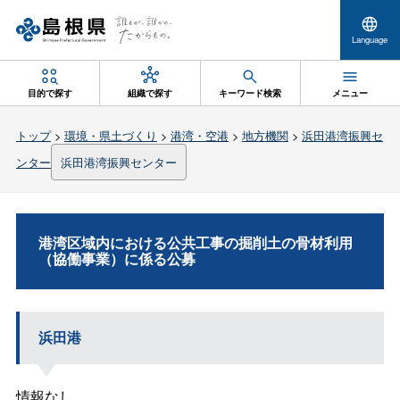
Language
目的で探す
組織で探す
キーワード検索
メニュー
トップ
>
環境・県土づくり
>
港湾・空港
>
地方機関
>
浜田港湾振興セ
ンター
浜田港湾振興センター
港湾区域内における公共工事の掘削土の骨材利用
（協働事業）に係る公募
浜田港
情報なし