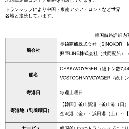
トランシップにより中国・東南アジア・ロシアなど世界
各地と接続しています。
韓国航路詳細内
長錦商船株式会社（SINOKO
R
船会社
興亜LINE株式会社（共同配船）（HEU
OSAKAVOYAGER（総トン数7,4
船名
VOSTOCHNYVOYAGER（総トン
寄港日
毎週土曜日
【韓国】釜山新港・釜山港（日）
寄港地（到着曜日）
金沢港（金）～浜田港（土）～【
サービス
韓国釜山でのトランシップにより