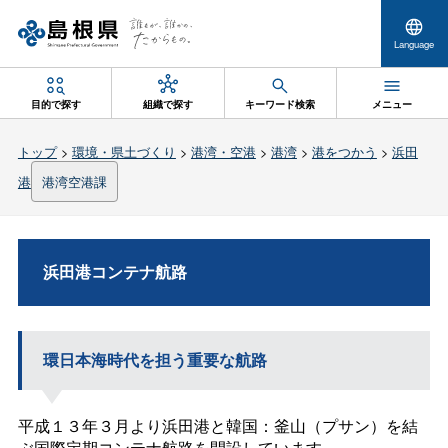
Language
目的で探す
組織で探す
キーワード検索
メニュー
トップ
>
環境・県土づくり
>
港湾・空港
>
港湾
>
港をつかう
>
浜田
港
港湾空港課
浜田港コンテナ航路
環日本海時代を担う重要な航路
平成１３年３月より浜田港と韓国：釜山（プサン）を結
ぶ国際定期コンテナ航路を開設しています。