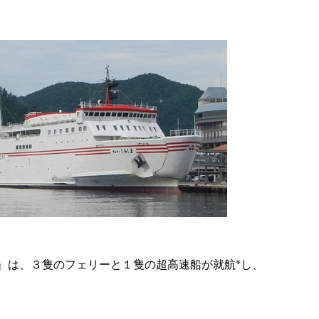
※
』は、３隻のフェリーと１隻の超高速船が就航
し、