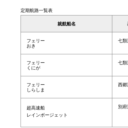
定期航路一覧表
就航船名
フェリー
七類
おき
フェリー
七類
くにが
フェリー
西郷
しらしま
別府
超高速船
レインボージェット