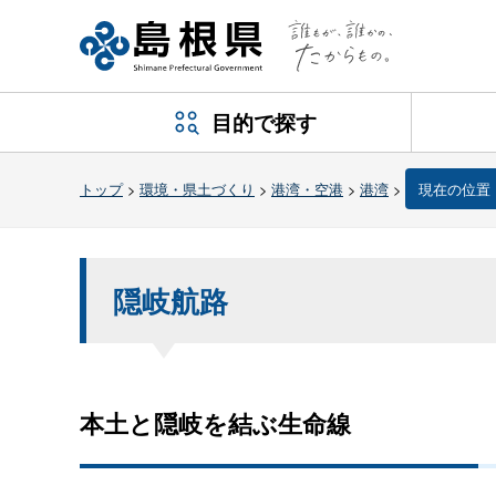
目的で探す
トップ
>
環境・県土づくり
>
港湾・空港
>
港湾
>
現在の位置
隠岐航路
本土と隠岐を結ぶ生命線