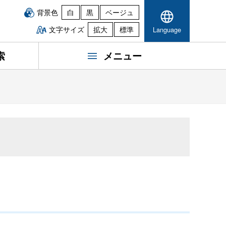
背景色
白
黒
ベージュ
文字サイズ
拡大
標準
Language
索
メニュー