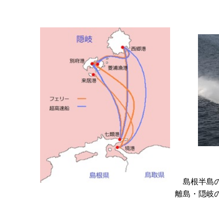
島根半島の
離島・隠岐