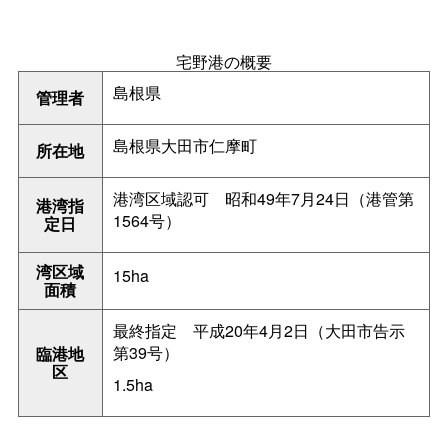
宅野港の概要
島根県
管理者
島根県大田市仁摩町
所在地
港湾区域認
可
昭和49年7月24日（港管第
港湾指
1564号）
定日
湾区域
15ha
面積
最終指
定
平成20年4月2日（大田市告示
第39号）
臨港地
区
1.5ha