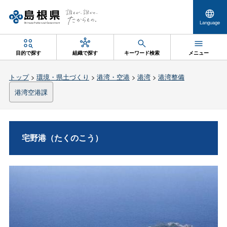
Language
目的で探す
組織で探す
キーワード検索
メニュー
トップ
>
環境・県土づくり
>
港湾・空港
>
港湾
>
港湾整備
港湾空港課
宅野港（たくのこう）