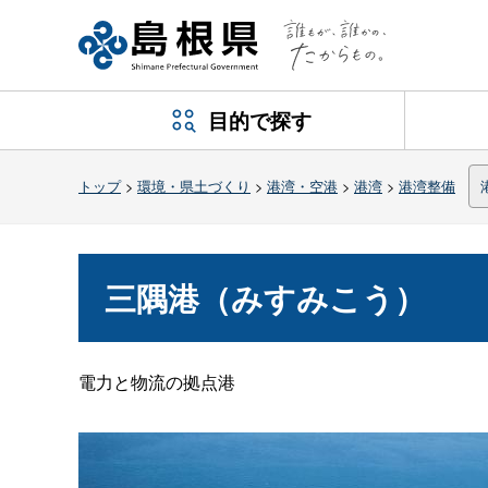
目的で探す
トップ
>
環境・県土づくり
>
港湾・空港
>
港湾
>
港湾整備
三隅港（みすみこう）
電力と物流の拠点港