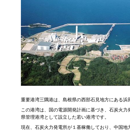
重要港湾三隅港は、島根県の西部石見地方にある浜
この港湾は、国の電源開発計画に基づき、石炭火力
県管理港湾として設立した若い港湾です。
現在、石炭火力発電所が１基稼働しており、中国地