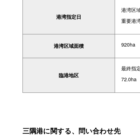
港湾区
港湾指定日
重要港
920ha
港湾区域面積
最終指
臨港地区
72.0ha
三隅港に関する、問い合わせ先