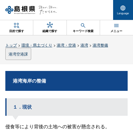
Language
目的で探す
組織で探す
キーワード検索
メニュー
トップ
>
環境・県土づくり
>
港湾・空港
>
港湾
>
港湾整備
港湾空港課
港湾海岸の整備
１．現状
侵食等により背後の土地への被害が懸念される。