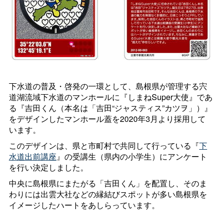
下水道の普及・啓発の一環として、島根県が管理する宍
道湖流域下水道のマンホールに『しまねSuper大使』であ
る『吉田くん（本名は「吉田“ジャスティス”カツヲ」）』
をデザインしたマンホール蓋を2020年3月より採用して
います。
このデザインは、県と市町村で共同して行っている『
下
水道出前講座
』の受講生（県内の小学生）にアンケート
を行い決定しました。
中央に島根県にまたがる「吉田くん」を配置し、そのま
わりには出雲大社などの縁結びスポットが多い島根県を
イメージしたハートをあしらっています。