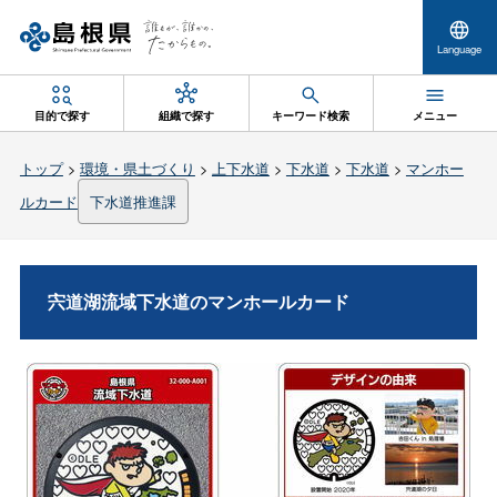
Language
目的で探す
組織で探す
キーワード検索
メニュー
トップ
>
環境・県土づくり
>
上下水道
>
下水道
>
下水道
>
マンホー
ルカード
下水道推進課
宍道湖流域下水道のマンホールカード