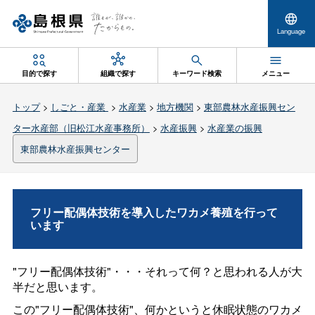
Language
目的で探す
組織で探す
キーワード検索
メニュー
トップ
>
しごと・産業
>
水産業
>
地方機関
>
東部農林水産振興セン
ター水産部（旧松江水産事務所）
>
水産振興
>
水産業の振興
東部農林水産振興センター
フリー配偶体技術を導入したワカメ養殖を行って
います
"フリー配偶体技術"・・・それって何？と思われる人が大
半だと思います。
この"フリー配偶体技術"、何かというと休眠状態のワカメ