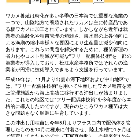
ワカメ養殖は時化が多い冬季の日本海では重要な漁業の
一つで、山陰地方で養殖されたワカメは主に特産品であ
る板ワカメに加工されています。しかしながら近年は就
業者の高齢化や種苗管理の煩雑さ、海水温の上昇傾向に
よる漁期の縮小等様々な要因により生産量は減少傾向に
あります。これらの問題を解決するために、種苗管理の
省力化やコスト削減が可能な"フリー配偶体技術"を一部の
漁業者が導入しており、松江水産事務所ではそれらの漁
業者が円滑に技術導入できるよう支援を行っています。
平成19年は、11月より出雲市河下地区および中山地区で
は、"フリー配偶体技術"を用いて生産したワカメ種苗を陸
上管理施設から海上養殖に移行する沖出しが始まりまし
た。これらの地区では"フリー配偶体技術"を今年度から本
格的に導入したのですが、現在のところワカメ種苗は大
きな問題もなく順調に生育しています。
この沖出し用種苗は今年5月よりフラスコ内で配偶体を管
理したものを10月に種糸に付着させ、陸上水槽で1ヶ月ほ
ど飼育してきたものです（下写真参照）。今後来年1から