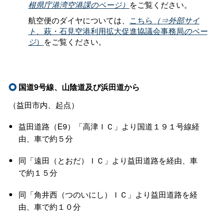
根県庁港湾空港課のページ）
をご覧ください。
航空便のダイヤについては、
こちら
（⇒外部サイ
ト、
萩・石見空港利用拡大促進協議会事務局
のペー
ジ
）
をご覧ください。
国道9号線、山陰道及び浜田道から
（益田市内、起点）
益田道路（E9）「高津ＩＣ」より国道１９１号線経
由、車で約５分
同「遠田（とおだ）ＩＣ」より益田道路を経由、車
で約１５分
同「角井西（つのいにし）ＩＣ」より益田道路を経
由、車で約１０分