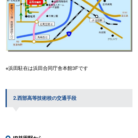
※浜田駐在は浜田合同庁舎本館3Fです
2.西部高等技術校の交通手段
あ
JR益田駅から