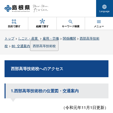
Language
目的で探す
組織で探す
キーワード検索
メニュー
トップ
>
しごと・産業
>
雇用・労働
>
関係機関
>
西部高等技術
校
>
80_交通案内
西部高等技術校
西部高等技術校へのアクセス
1.西部高等技術校の位置図・交通案内
（令和元年11月1日更新）