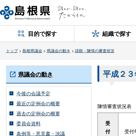
目的で探す
組織で探す
トップ
>
島根県議会
>
県議会の動き
>
請願・陳情の審査状況
平成２３
県議会の動き
今後の会議予定
最近の定例会の概要
陳情審査状況表
過去の定例会の概要
受
委員会資料
付
受付
条例等・意見書・決議