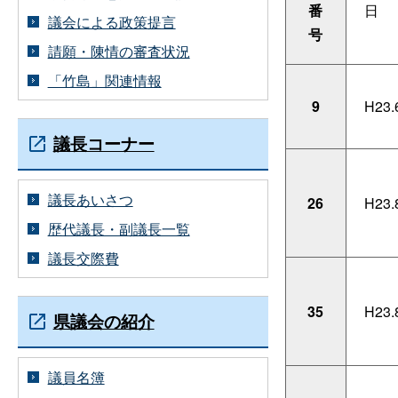
番
日
議会による政策提言
号
請願・陳情の審査状況
「竹島」関連情報
9
H23.
議長コーナー
議長あいさつ
26
H23.
歴代議長・副議長一覧
議長交際費
35
H23.
県議会の紹介
議員名簿