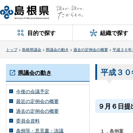
目的で探す
組織で探す
トップ
>
島根県議会
>
県議会の動き
>
過去の定例会の概要
>
平成３０年
平成３０
県議会の動き
今後の会議予定
最近の定例会の概要
９月６日提
過去の定例会の概要
委員会資料
条例等・意見書・決議
１．条例案