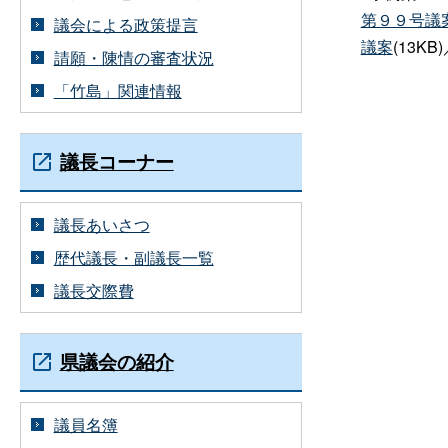
第９９号議
議会による政策提言
議案
(13KB
請願・陳情の審査状況
「竹島」関連情報
議長コーナー
議長あいさつ
歴代議長・副議長一覧
議長交際費
県議会の紹介
議員名簿